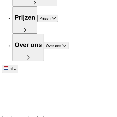
Prijzen
Prijzen
Over ons
Over ons
nl