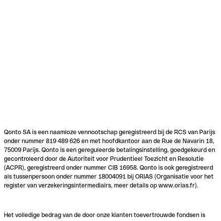
Qonto SA is een naamloze vennootschap geregistreerd bij de RCS van Parijs
onder nummer 819 489 626 en met hoofdkantoor aan de Rue de Navarin 18,
75009 Parijs. Qonto is een gereguleerde betalingsinstelling, goedgekeurd en
gecontroleerd door de Autoriteit voor Prudentieel Toezicht en Resolutie
(ACPR), geregistreerd onder nummer CIB 16958. Qonto is ook geregistreerd
als tussenpersoon onder nummer 18004091 bij ORIAS (Organisatie voor het
register van verzekeringsintermediairs, meer details op www.orias.fr).
Het volledige bedrag van de door onze klanten toevertrouwde fondsen is