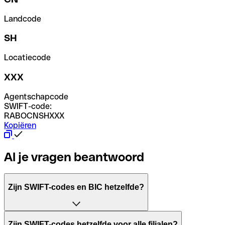
Landcode
SH
Locatiecode
XXX
Agentschapcode
SWIFT-code:
RABOCNSHXXX
Kopiëren
Al je vragen beantwoord
Zijn SWIFT-codes en BIC hetzelfde?
Het acroniem SWIFT betekent "Society for Worldwide Inter
Zijn SWIFT-codes hetzelfde voor alle filialen?