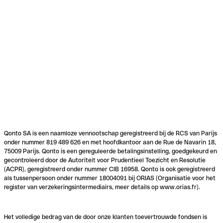
Qonto SA is een naamloze vennootschap geregistreerd bij de RCS van Parijs
onder nummer 819 489 626 en met hoofdkantoor aan de Rue de Navarin 18,
75009 Parijs. Qonto is een gereguleerde betalingsinstelling, goedgekeurd en
gecontroleerd door de Autoriteit voor Prudentieel Toezicht en Resolutie
(ACPR), geregistreerd onder nummer CIB 16958. Qonto is ook geregistreerd
als tussenpersoon onder nummer 18004091 bij ORIAS (Organisatie voor het
register van verzekeringsintermediairs, meer details op www.orias.fr).
Het volledige bedrag van de door onze klanten toevertrouwde fondsen is