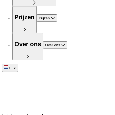
Prijzen
Prijzen
Over ons
Over ons
nl