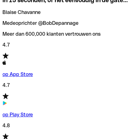
in 15 seconden, of het eenvoudig in de gate...
”
Om deze vervelende situaties te voorkomen hebben we bij
Als je niet zeker weet welke SWIFT-code je moet
Qonto een
SWIFT codes checker
/zoeker gemaakt, die je
Blaise Chavanne
gebruiken, hebben we een SWIFT-codezoeker op
helpt bij het vinden/controleren van de SWIFT codes
banknaam ontwikkeld.
voordat je geld overmaakt.
Medeoprichter @BobDepannage
Meer dan 600,000 klanten vertrouwen ons
4.7
op App Store
4.7
op Play Store
4.8