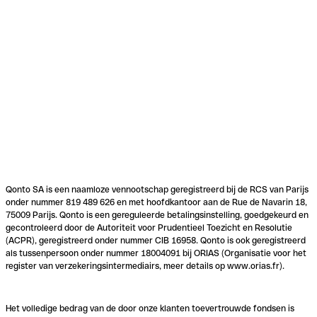
Qonto SA is een naamloze vennootschap geregistreerd bij de RCS van Parijs
onder nummer 819 489 626 en met hoofdkantoor aan de Rue de Navarin 18,
75009 Parijs. Qonto is een gereguleerde betalingsinstelling, goedgekeurd en
gecontroleerd door de Autoriteit voor Prudentieel Toezicht en Resolutie
(ACPR), geregistreerd onder nummer CIB 16958. Qonto is ook geregistreerd
als tussenpersoon onder nummer 18004091 bij ORIAS (Organisatie voor het
register van verzekeringsintermediairs, meer details op www.orias.fr).
Het volledige bedrag van de door onze klanten toevertrouwde fondsen is