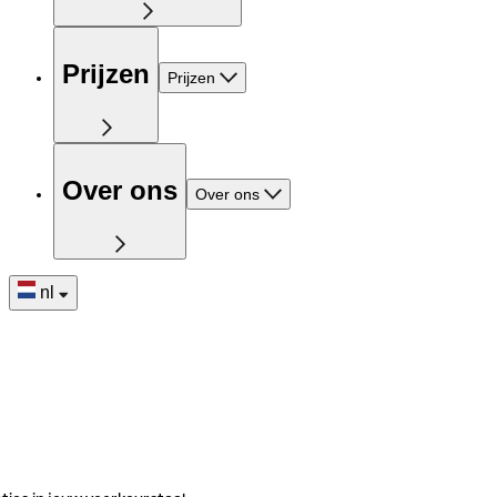
Prijzen
Prijzen
Over ons
Over ons
nl