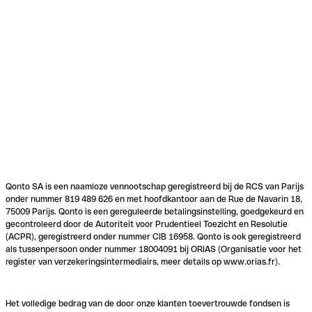
Qonto SA is een naamloze vennootschap geregistreerd bij de RCS van Parijs
onder nummer 819 489 626 en met hoofdkantoor aan de Rue de Navarin 18,
75009 Parijs. Qonto is een gereguleerde betalingsinstelling, goedgekeurd en
gecontroleerd door de Autoriteit voor Prudentieel Toezicht en Resolutie
(ACPR), geregistreerd onder nummer CIB 16958. Qonto is ook geregistreerd
als tussenpersoon onder nummer 18004091 bij ORIAS (Organisatie voor het
register van verzekeringsintermediairs, meer details op www.orias.fr).
Het volledige bedrag van de door onze klanten toevertrouwde fondsen is