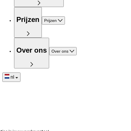
Prijzen
Prijzen
Over ons
Over ons
nl