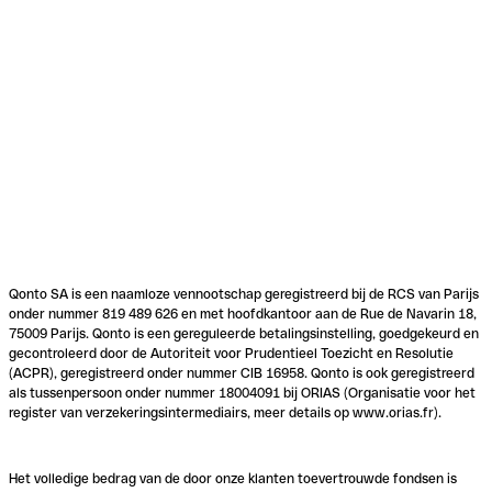
Qonto SA is een naamloze vennootschap geregistreerd bij de RCS van Parijs
onder nummer 819 489 626 en met hoofdkantoor aan de Rue de Navarin 18,
75009 Parijs. Qonto is een gereguleerde betalingsinstelling, goedgekeurd en
gecontroleerd door de Autoriteit voor Prudentieel Toezicht en Resolutie
(ACPR), geregistreerd onder nummer CIB 16958. Qonto is ook geregistreerd
als tussenpersoon onder nummer 18004091 bij ORIAS (Organisatie voor het
register van verzekeringsintermediairs, meer details op www.orias.fr).
Het volledige bedrag van de door onze klanten toevertrouwde fondsen is