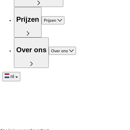
Prijzen
Prijzen
Over ons
Over ons
nl