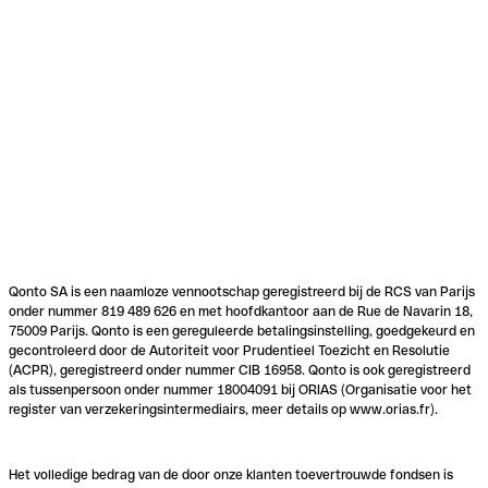
Qonto SA is een naamloze vennootschap geregistreerd bij de RCS van Parijs
onder nummer 819 489 626 en met hoofdkantoor aan de Rue de Navarin 18,
75009 Parijs. Qonto is een gereguleerde betalingsinstelling, goedgekeurd en
gecontroleerd door de Autoriteit voor Prudentieel Toezicht en Resolutie
(ACPR), geregistreerd onder nummer CIB 16958. Qonto is ook geregistreerd
als tussenpersoon onder nummer 18004091 bij ORIAS (Organisatie voor het
register van verzekeringsintermediairs, meer details op www.orias.fr).
Het volledige bedrag van de door onze klanten toevertrouwde fondsen is