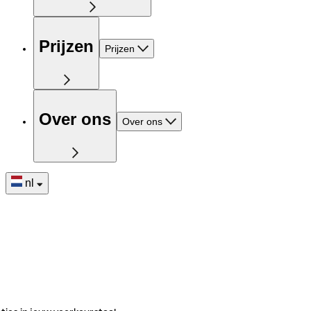
Prijzen
Prijzen
Over ons
Over ons
nl