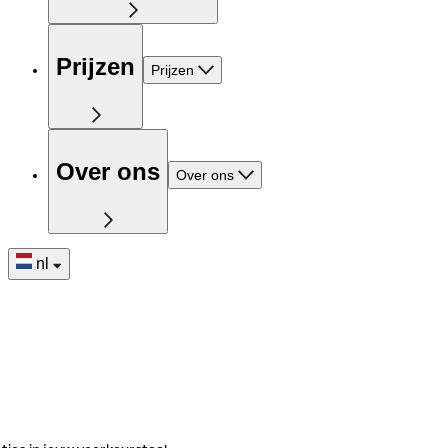
Prijzen
Prijzen
Over ons
Over ons
nl