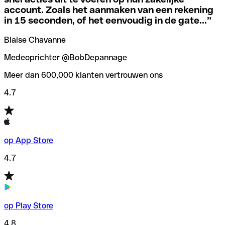
code hebt van een van de lokale filialen.
account. Zoals het aanmaken van een rekening
in 15 seconden, of het eenvoudig in de gate...
”
Om deze vervelende situaties te voorkomen hebben we bij
Als je niet zeker weet welke SWIFT-code je moet
Qonto een
SWIFT codes checker
/zoeker gemaakt, die je
Blaise Chavanne
gebruiken, hebben we een SWIFT-codezoeker op
helpt bij het vinden/controleren van de SWIFT codes
banknaam ontwikkeld.
voordat je geld overmaakt.
Medeoprichter @BobDepannage
Meer dan 600,000 klanten vertrouwen ons
4.7
op App Store
4.7
op Play Store
4.8