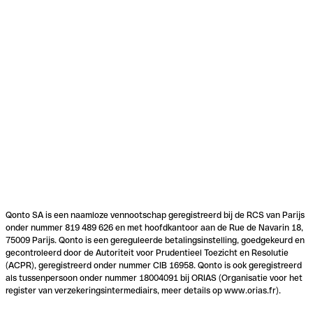
Qonto SA is een naamloze vennootschap geregistreerd bij de RCS van Parijs
onder nummer 819 489 626 en met hoofdkantoor aan de Rue de Navarin 18,
75009 Parijs. Qonto is een gereguleerde betalingsinstelling, goedgekeurd en
gecontroleerd door de Autoriteit voor Prudentieel Toezicht en Resolutie
(ACPR), geregistreerd onder nummer CIB 16958. Qonto is ook geregistreerd
als tussenpersoon onder nummer 18004091 bij ORIAS (Organisatie voor het
register van verzekeringsintermediairs, meer details op www.orias.fr).