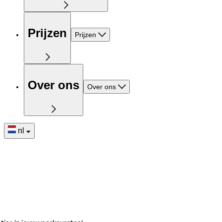
Prijzen
Prijzen
Over ons
Over ons
nl