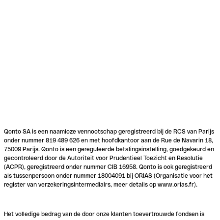
Qonto SA is een naamloze vennootschap geregistreerd bij de RCS van Parijs
onder nummer 819 489 626 en met hoofdkantoor aan de Rue de Navarin 18,
75009 Parijs. Qonto is een gereguleerde betalingsinstelling, goedgekeurd en
gecontroleerd door de Autoriteit voor Prudentieel Toezicht en Resolutie
(ACPR), geregistreerd onder nummer CIB 16958. Qonto is ook geregistreerd
als tussenpersoon onder nummer 18004091 bij ORIAS (Organisatie voor het
register van verzekeringsintermediairs, meer details op www.orias.fr).
Het volledige bedrag van de door onze klanten toevertrouwde fondsen is