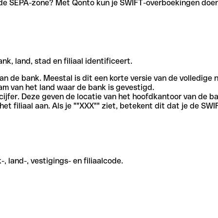
en de SEPA-zone? Met Qonto kun je SWIFT-overboekingen doen 
, land, stad en filiaal identificeert.
an de bank. Meestal is dit een korte versie van de volledige 
am van het land waar de bank is gevestigd.
cijfer. Deze geven de locatie van het hoofdkantoor van de b
et filiaal aan. Als je ""XXX"" ziet, betekent dit dat je de 
 land-, vestigings- en filiaalcode.