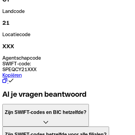
Landcode
21
Locatiecode
XXX
Agentschapcode
SWIFT-code:
SPEQCY21XXX
Kopiëren
Al je vragen beantwoord
Zijn SWIFT-codes en BIC hetzelfde?
Het acroniem SWIFT betekent "Society for Worldwide Inter
Zijn SWIFT-codes hetzelfde voor alle filialen?