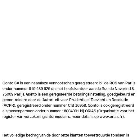
Qonto SA is een naamloze vennootschap geregistreerd bij de RCS van Parijs
onder nummer 819 489 626 en met hoofdkantoor aan de Rue de Navarin 18,
75009 Parijs. Qonto is een gereguleerde betalingsinstelling, goedgekeurd en
gecontroleerd door de Autoriteit voor Prudentieel Toezicht en Resolutie
(ACPR), geregistreerd onder nummer CIB 16958. Qonto is ook geregistreerd
als tussenpersoon onder nummer 18004091 bij ORIAS (Organisatie voor het
register van verzekeringsintermediairs, meer details op www.orias.fr).
Het volledige bedrag van de door onze klanten toevertrouwde fondsen is