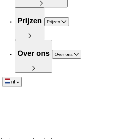
Prijzen
Prijzen
Over ons
Over ons
nl