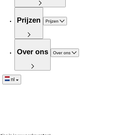
Prijzen
Prijzen
Over ons
Over ons
nl