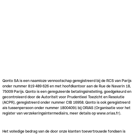
Qonto SA is een naamloze vennootschap geregistreerd bij de RCS van Parijs
onder nummer 819 489 626 en met hoofdkantoor aan de Rue de Navarin 18,
75009 Parijs. Qonto is een gereguleerde betalingsinstelling, goedgekeurd en
gecontroleerd door de Autoriteit voor Prudentieel Toezicht en Resolutie
(ACPR), geregistreerd onder nummer CIB 16958. Qonto is ook geregistreerd
als tussenpersoon onder nummer 18004091 bij ORIAS (Organisatie voor het
register van verzekeringsintermediairs, meer details op www.orias.fr).
Het volledige bedrag van de door onze klanten toevertrouwde fondsen is