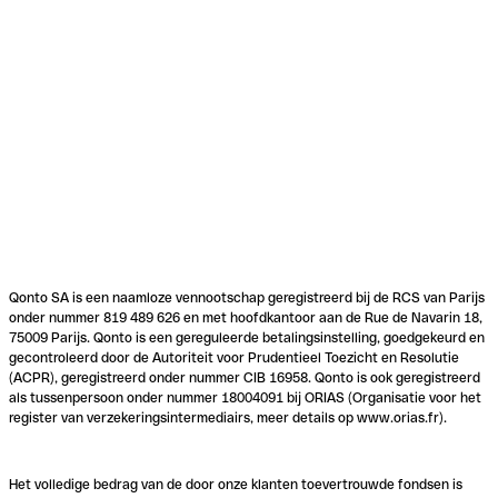
Qonto SA is een naamloze vennootschap geregistreerd bij de RCS van Parijs
onder nummer 819 489 626 en met hoofdkantoor aan de Rue de Navarin 18,
75009 Parijs. Qonto is een gereguleerde betalingsinstelling, goedgekeurd en
gecontroleerd door de Autoriteit voor Prudentieel Toezicht en Resolutie
(ACPR), geregistreerd onder nummer CIB 16958. Qonto is ook geregistreerd
als tussenpersoon onder nummer 18004091 bij ORIAS (Organisatie voor het
register van verzekeringsintermediairs, meer details op www.orias.fr).
Het volledige bedrag van de door onze klanten toevertrouwde fondsen is