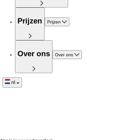
Prijzen
Prijzen
Over ons
Over ons
nl