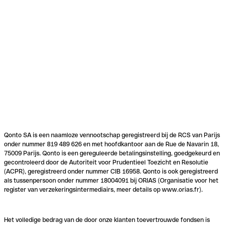
Qonto SA is een naamloze vennootschap geregistreerd bij de RCS van Parijs
onder nummer 819 489 626 en met hoofdkantoor aan de Rue de Navarin 18,
75009 Parijs. Qonto is een gereguleerde betalingsinstelling, goedgekeurd en
gecontroleerd door de Autoriteit voor Prudentieel Toezicht en Resolutie
(ACPR), geregistreerd onder nummer CIB 16958. Qonto is ook geregistreerd
als tussenpersoon onder nummer 18004091 bij ORIAS (Organisatie voor het
register van verzekeringsintermediairs, meer details op www.orias.fr).
Het volledige bedrag van de door onze klanten toevertrouwde fondsen is