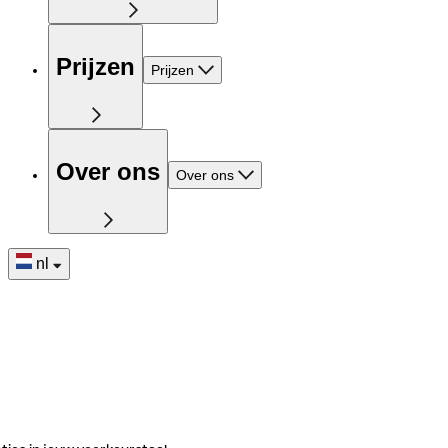
Prijzen
Prijzen
Over ons
Over ons
nl