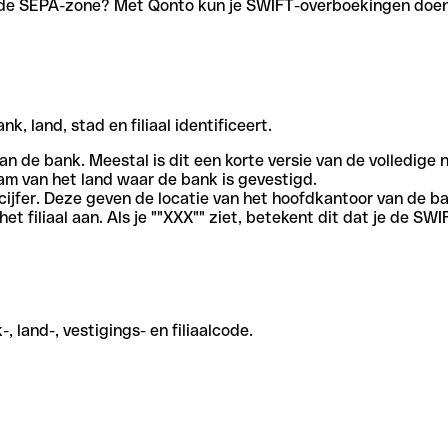
en de SEPA-zone? Met Qonto kun je SWIFT-overboekingen doen 
, land, stad en filiaal identificeert.
an de bank. Meestal is dit een korte versie van de volledige 
am van het land waar de bank is gevestigd.
cijfer. Deze geven de locatie van het hoofdkantoor van de b
et filiaal aan. Als je ""XXX"" ziet, betekent dit dat je de 
 land-, vestigings- en filiaalcode.