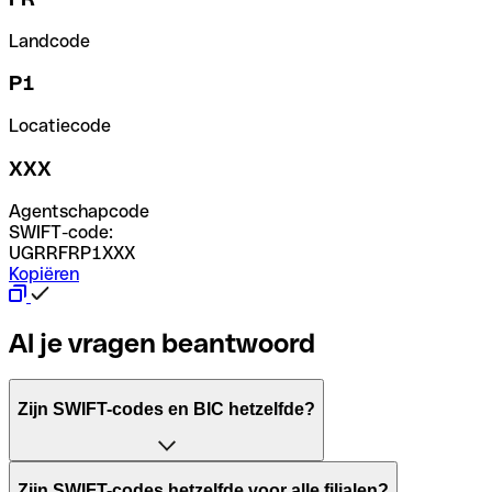
Landcode
P1
Locatiecode
XXX
Agentschapcode
SWIFT-code:
UGRRFRP1XXX
Kopiëren
Al je vragen beantwoord
Zijn SWIFT-codes en BIC hetzelfde?
Het acroniem SWIFT betekent "Society for Worldwide Inter
Zijn SWIFT-codes hetzelfde voor alle filialen?