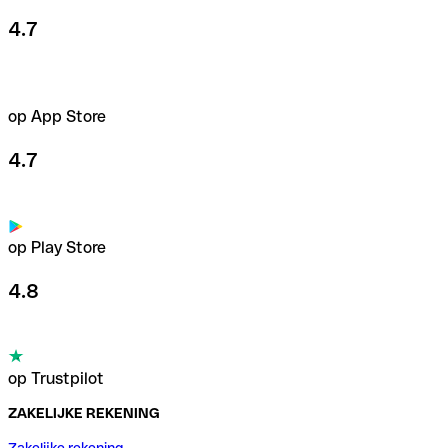
4.7
op App Store
4.7
op Play Store
4.8
op Trustpilot
ZAKELIJKE REKENING
Zakelijke rekening