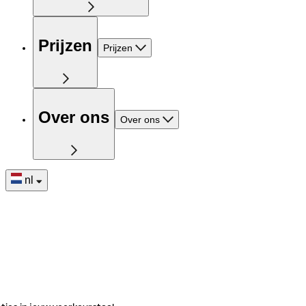
Prijzen
Prijzen
Over ons
Over ons
nl