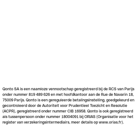
Qonto SA is een naamloze vennootschap geregistreerd bij de RCS van Parijs
onder nummer 819 489 626 en met hoofdkantoor aan de Rue de Navarin 18,
75009 Parijs. Qonto is een gereguleerde betalingsinstelling, goedgekeurd en
gecontroleerd door de Autoriteit voor Prudentieel Toezicht en Resolutie
(ACPR), geregistreerd onder nummer CIB 16958. Qonto is ook geregistreerd
als tussenpersoon onder nummer 18004091 bij ORIAS (Organisatie voor het
register van verzekeringsintermediairs, meer details op www.orias.fr).