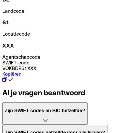
Landcode
61
Locatiecode
XXX
Agentschapcode
SWIFT-code:
VOKBDE61XXX
Kopiëren
Al je vragen beantwoord
Zijn SWIFT-codes en BIC hetzelfde?
Het acroniem SWIFT betekent "Society for Worldwide Inter
Zijn SWIFT-codes hetzelfde voor alle filialen?