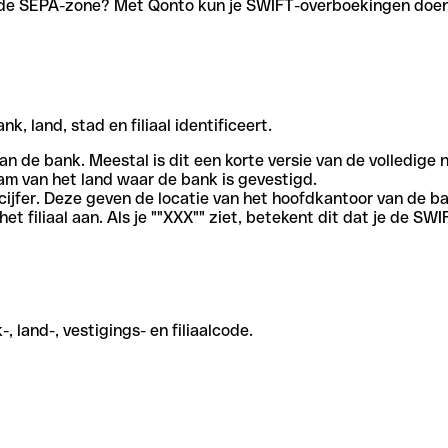
en de SEPA-zone? Met Qonto kun je SWIFT-overboekingen doen 
, land, stad en filiaal identificeert.
an de bank. Meestal is dit een korte versie van de volledige 
am van het land waar de bank is gevestigd.
cijfer. Deze geven de locatie van het hoofdkantoor van de b
et filiaal aan. Als je ""XXX"" ziet, betekent dit dat je de 
 land-, vestigings- en filiaalcode.