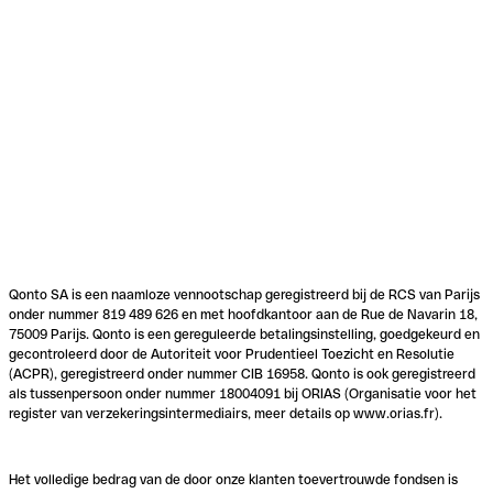
Qonto SA is een naamloze vennootschap geregistreerd bij de RCS van Parijs
onder nummer 819 489 626 en met hoofdkantoor aan de Rue de Navarin 18,
75009 Parijs. Qonto is een gereguleerde betalingsinstelling, goedgekeurd en
gecontroleerd door de Autoriteit voor Prudentieel Toezicht en Resolutie
(ACPR), geregistreerd onder nummer CIB 16958. Qonto is ook geregistreerd
als tussenpersoon onder nummer 18004091 bij ORIAS (Organisatie voor het
register van verzekeringsintermediairs, meer details op www.orias.fr).
Het volledige bedrag van de door onze klanten toevertrouwde fondsen is