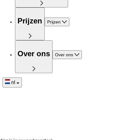
Prijzen
Prijzen
Over ons
Over ons
nl