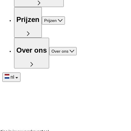
Prijzen
Prijzen
Over ons
Over ons
nl