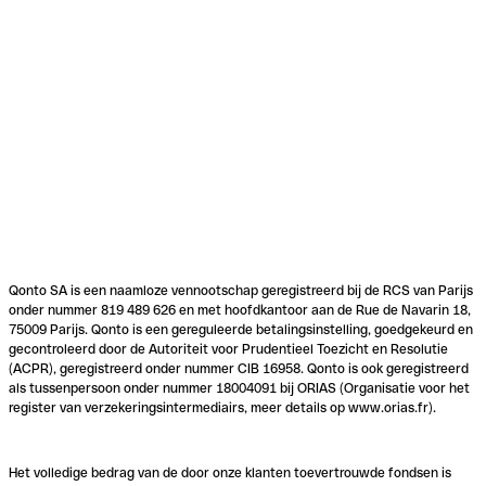
Qonto SA is een naamloze vennootschap geregistreerd bij de RCS van Parijs
onder nummer 819 489 626 en met hoofdkantoor aan de Rue de Navarin 18,
75009 Parijs. Qonto is een gereguleerde betalingsinstelling, goedgekeurd en
gecontroleerd door de Autoriteit voor Prudentieel Toezicht en Resolutie
(ACPR), geregistreerd onder nummer CIB 16958. Qonto is ook geregistreerd
als tussenpersoon onder nummer 18004091 bij ORIAS (Organisatie voor het
register van verzekeringsintermediairs, meer details op www.orias.fr).
Het volledige bedrag van de door onze klanten toevertrouwde fondsen is