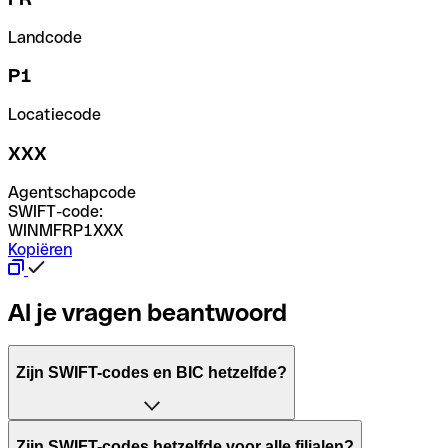
Landcode
P1
Locatiecode
XXX
Agentschapcode
SWIFT-code:
WINMFRP1XXX
Kopiëren
Al je vragen beantwoord
Zijn SWIFT-codes en BIC hetzelfde?
Het acroniem SWIFT betekent "Society for Worldwide Inter
Zijn SWIFT-codes hetzelfde voor alle filialen?