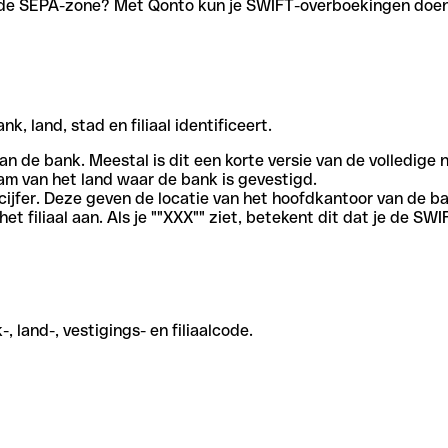
en de SEPA-zone? Met Qonto kun je SWIFT-overboekingen doen 
, land, stad en filiaal identificeert.
an de bank. Meestal is dit een korte versie van de volledige 
am van het land waar de bank is gevestigd.
cijfer. Deze geven de locatie van het hoofdkantoor van de b
et filiaal aan. Als je ""XXX"" ziet, betekent dit dat je de 
 land-, vestigings- en filiaalcode.