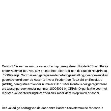
Qonto SA is een naamloze vennootschap geregistreerd bij de RCS van Parijs
onder nummer 819 489 626 en met hoofdkantoor aan de Rue de Navarin 18,
75009 Parijs. Qonto is een gereguleerde betalingsinstelling, goedgekeurd en
gecontroleerd door de Autoriteit voor Prudentieel Toezicht en Resolutie
(ACPR), geregistreerd onder nummer CIB 16958. Qonto is ook geregistreerd
als tussenpersoon onder nummer 18004091 bij ORIAS (Organisatie voor het
register van verzekeringsintermediairs, meer details op www.orias.fr).
Het volledige bedrag van de door onze klanten toevertrouwde fondsen is