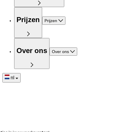
Prijzen
Prijzen
Over ons
Over ons
nl