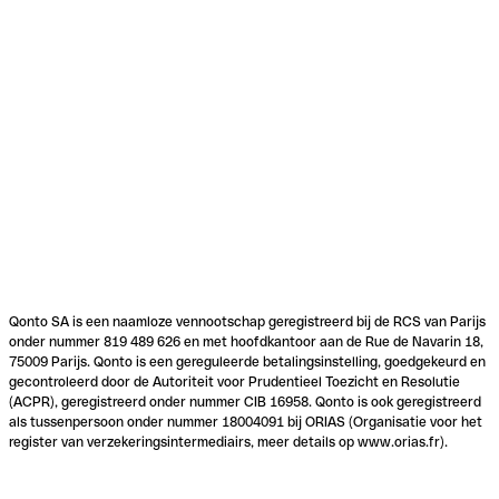
Qonto SA is een naamloze vennootschap geregistreerd bij de RCS van Parijs
onder nummer 819 489 626 en met hoofdkantoor aan de Rue de Navarin 18,
75009 Parijs. Qonto is een gereguleerde betalingsinstelling, goedgekeurd en
gecontroleerd door de Autoriteit voor Prudentieel Toezicht en Resolutie
(ACPR), geregistreerd onder nummer CIB 16958. Qonto is ook geregistreerd
als tussenpersoon onder nummer 18004091 bij ORIAS (Organisatie voor het
register van verzekeringsintermediairs, meer details op www.orias.fr).