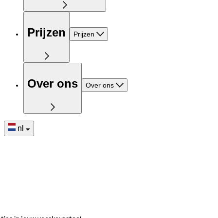
Prijzen
Prijzen
Over ons
Over ons
nl