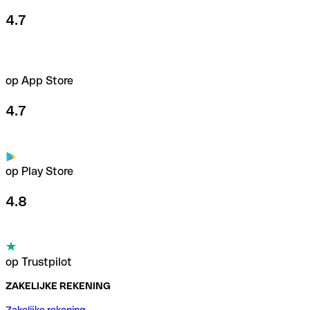
4.7
op App Store
4.7
op Play Store
4.8
op Trustpilot
ZAKELIJKE REKENING
Zakelijke rekening