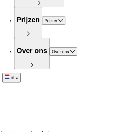
Prijzen
Prijzen
Over ons
Over ons
nl