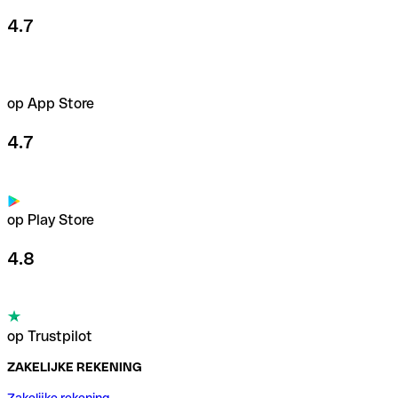
4.7
op App Store
4.7
op Play Store
4.8
op Trustpilot
ZAKELIJKE REKENING
Zakelijke rekening