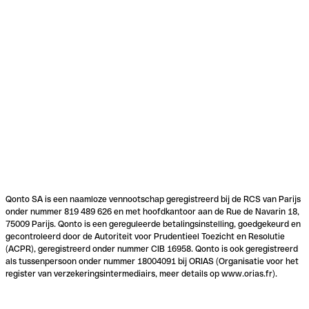
Qonto SA is een naamloze vennootschap geregistreerd bij de RCS van Parijs
onder nummer 819 489 626 en met hoofdkantoor aan de Rue de Navarin 18,
75009 Parijs. Qonto is een gereguleerde betalingsinstelling, goedgekeurd en
gecontroleerd door de Autoriteit voor Prudentieel Toezicht en Resolutie
(ACPR), geregistreerd onder nummer CIB 16958. Qonto is ook geregistreerd
als tussenpersoon onder nummer 18004091 bij ORIAS (Organisatie voor het
register van verzekeringsintermediairs, meer details op www.orias.fr).