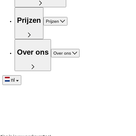
Prijzen
Prijzen
Over ons
Over ons
nl