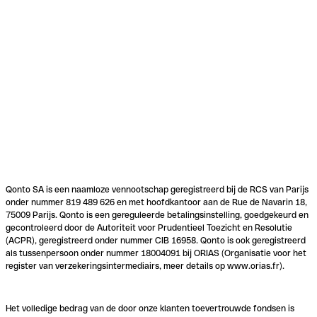
Qonto SA is een naamloze vennootschap geregistreerd bij de RCS van Parijs
onder nummer 819 489 626 en met hoofdkantoor aan de Rue de Navarin 18,
75009 Parijs. Qonto is een gereguleerde betalingsinstelling, goedgekeurd en
gecontroleerd door de Autoriteit voor Prudentieel Toezicht en Resolutie
(ACPR), geregistreerd onder nummer CIB 16958. Qonto is ook geregistreerd
als tussenpersoon onder nummer 18004091 bij ORIAS (Organisatie voor het
register van verzekeringsintermediairs, meer details op www.orias.fr).
Het volledige bedrag van de door onze klanten toevertrouwde fondsen is