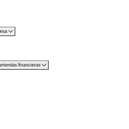
resa
amientas financieras