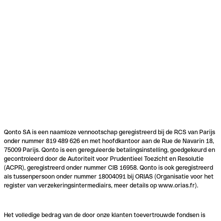
Qonto SA is een naamloze vennootschap geregistreerd bij de RCS van Parijs
onder nummer 819 489 626 en met hoofdkantoor aan de Rue de Navarin 18,
75009 Parijs. Qonto is een gereguleerde betalingsinstelling, goedgekeurd en
gecontroleerd door de Autoriteit voor Prudentieel Toezicht en Resolutie
(ACPR), geregistreerd onder nummer CIB 16958. Qonto is ook geregistreerd
als tussenpersoon onder nummer 18004091 bij ORIAS (Organisatie voor het
register van verzekeringsintermediairs, meer details op www.orias.fr).
Het volledige bedrag van de door onze klanten toevertrouwde fondsen is