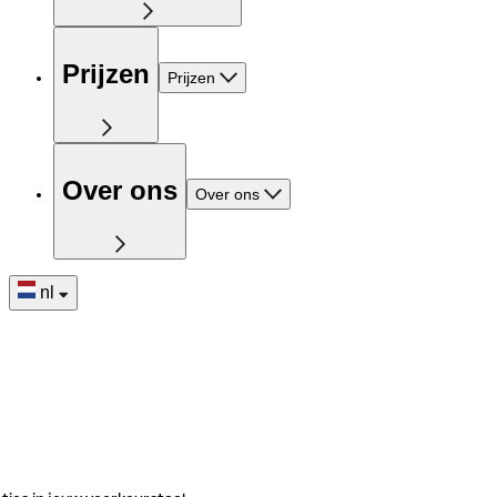
Prijzen
Prijzen
Over ons
Over ons
nl