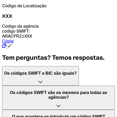
Código de Localização
XXX
Código da agência
código SWIFT:
ARACFR21XXX
Cópia
Tem perguntas? Temos respostas.
Os códigos SWIFT e BIC são iguais?
O acrónimo SWIFT significa "Society for Worldwide
Os códigos SWIFT são os mesmos para todas as
Interbank Financial Telecommunication (Sociedade para
agências?
as Telecomunicações Financeiras Interbancárias
Mundiais)". Trata-se de uma rede mundial onde se
processam pagamentos entre países. Por outro lado, BIC
Depende dos bancos. Nalguns casos, alguns usam o
O que acontece se introduzir um código SWIFT