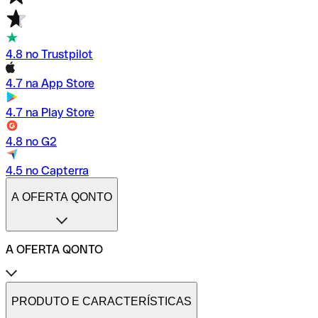
4.8 no Trustpilot
4.7 na App Store
4.7 na Play Store
4.8 no G2
4.5 no Capterra
A OFERTA QONTO
A OFERTA QONTO
Tarifas
Conta profissional online
PRODUTO E CARACTERÍSTICAS
Conta profissional freelance