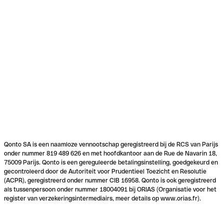
Qonto SA is een naamloze vennootschap geregistreerd bij de RCS van Parijs
onder nummer 819 489 626 en met hoofdkantoor aan de Rue de Navarin 18,
75009 Parijs. Qonto is een gereguleerde betalingsinstelling, goedgekeurd en
gecontroleerd door de Autoriteit voor Prudentieel Toezicht en Resolutie
(ACPR), geregistreerd onder nummer CIB 16958. Qonto is ook geregistreerd
als tussenpersoon onder nummer 18004091 bij ORIAS (Organisatie voor het
register van verzekeringsintermediairs, meer details op www.orias.fr).