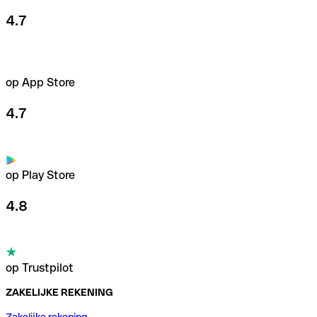
4.7
op App Store
4.7
op Play Store
4.8
op Trustpilot
ZAKELIJKE REKENING
Zakelijke rekening