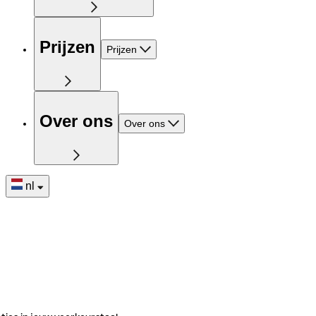
Prijzen
Prijzen
Over ons
Over ons
nl