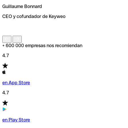
ayudará a encontrar o comprobar el código SWIFT antes
Guillaume Bonnard
de enviar tu transferencia.
CEO y cofundador de Keyweo
S
+ 600 000 empresas nos recomiendan
4.7
en App Store
4.7
en Play Store