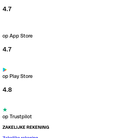
4.7
op App Store
4.7
op Play Store
4.8
op Trustpilot
ZAKELIJKE REKENING
Zakelijke rekening