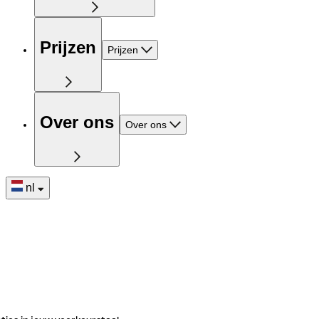
Prijzen
Prijzen
Over ons
Over ons
nl