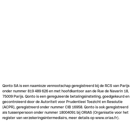
Qonto SA is een naamloze vennootschap geregistreerd bij de RCS van Parijs
onder nummer 819 489 626 en met hoofdkantoor aan de Rue de Navarin 18,
75009 Parijs. Qonto is een gereguleerde betalingsinstelling, goedgekeurd en
gecontroleerd door de Autoriteit voor Prudentieel Toezicht en Resolutie
(ACPR), geregistreerd onder nummer CIB 16958. Qonto is ook geregistreerd
als tussenpersoon onder nummer 18004091 bij ORIAS (Organisatie voor het
register van verzekeringsintermediairs, meer details op www.orias.fr).