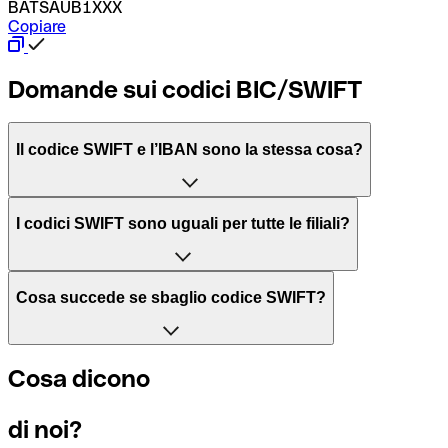
BATSAUB1XXX
Copiare
Domande sui codici BIC/SWIFT
Il codice SWIFT e l’IBAN sono la stessa cosa?
L'acronimo SWIFT sta per “Society for Worldwide Interbank 
I codici SWIFT sono uguali per tutte le filiali?
Il BIC, invece, sta per “Bank Identifier Code” ed è una sequ
Dipende dalle banche. In alcuni casi le banche utilizzano lo
Cosa succede se sbaglio codice SWIFT?
filiale.
Se per caso invii un pagamento a un codice SWIFT esistente
Cosa dicono
Per sapere a quale filiale fa riferimento un codice SWIFT, è 
Altrimenti significa che è il codice di una delle filiali locali.
di noi?
Se ti accorgi di aver usato un codice SWIFT sbagliato, cont