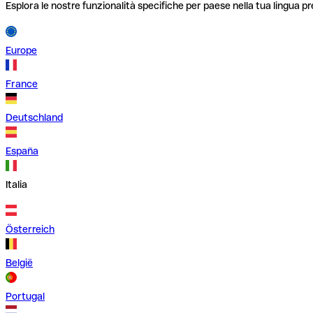
Esplora le nostre funzionalità specifiche per paese nella tua lingua pr
Europe
France
Deutschland
España
Italia
Österreich
België
Portugal