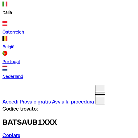
Italia
Österreich
België
Portugal
Nederland
Accedi
Provalo gratis
Avvia la procedura
Codice trovato:
BATSAUB1XXX
Copiare