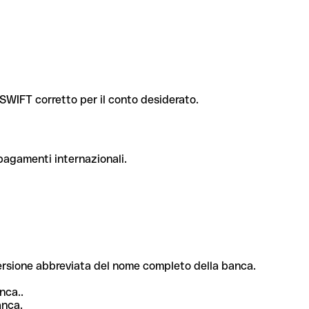
e SWIFT corretto per il conto desiderato.
 pagamenti internazionali.
 versione abbreviata del nome completo della banca.
nca..
anca.