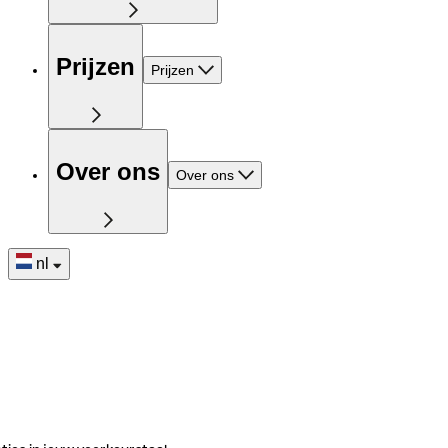
Prijzen
Prijzen
Over ons
Over ons
nl