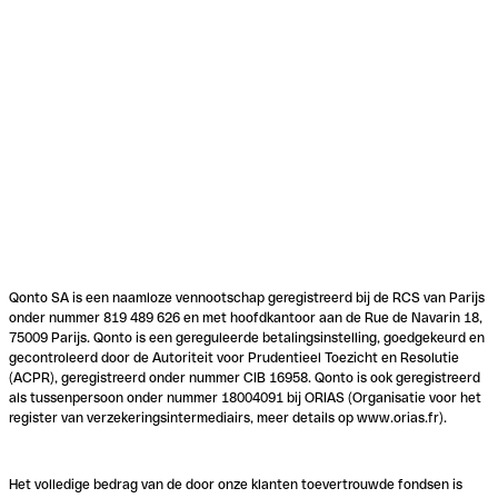
Qonto SA is een naamloze vennootschap geregistreerd bij de RCS van Parijs
onder nummer 819 489 626 en met hoofdkantoor aan de Rue de Navarin 18,
75009 Parijs. Qonto is een gereguleerde betalingsinstelling, goedgekeurd en
gecontroleerd door de Autoriteit voor Prudentieel Toezicht en Resolutie
(ACPR), geregistreerd onder nummer CIB 16958. Qonto is ook geregistreerd
als tussenpersoon onder nummer 18004091 bij ORIAS (Organisatie voor het
register van verzekeringsintermediairs, meer details op www.orias.fr).
Het volledige bedrag van de door onze klanten toevertrouwde fondsen is