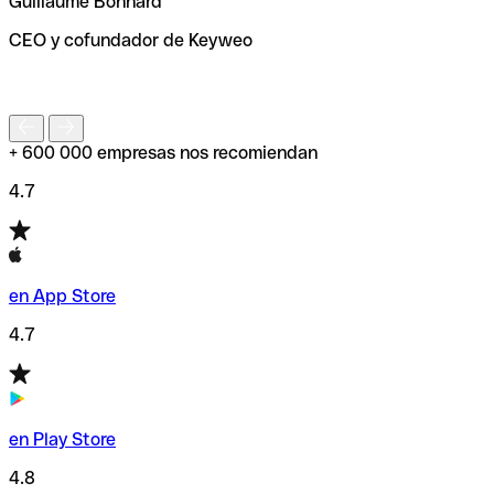
Guillaume Bonnard
de enviar tu transferencia.
CEO y cofundador de Keyweo
S
+ 600 000 empresas nos recomiendan
4.7
en App Store
4.7
en Play Store
4.8