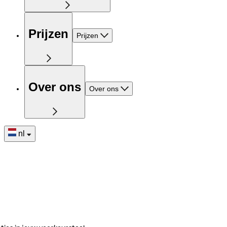
Prijzen
Prijzen
Over ons
Over ons
nl