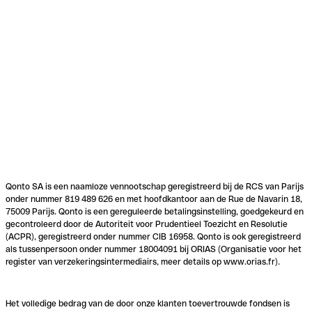
Qonto SA is een naamloze vennootschap geregistreerd bij de RCS van Parijs
onder nummer 819 489 626 en met hoofdkantoor aan de Rue de Navarin 18,
75009 Parijs. Qonto is een gereguleerde betalingsinstelling, goedgekeurd en
gecontroleerd door de Autoriteit voor Prudentieel Toezicht en Resolutie
(ACPR), geregistreerd onder nummer CIB 16958. Qonto is ook geregistreerd
als tussenpersoon onder nummer 18004091 bij ORIAS (Organisatie voor het
register van verzekeringsintermediairs, meer details op www.orias.fr).
Het volledige bedrag van de door onze klanten toevertrouwde fondsen is