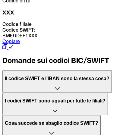
Codice città
XXX
Codice filiale
Codice SWIFT:
BMEUDEF1XXX
Copiare
Domande sui codici BIC/SWIFT
Il codice SWIFT e l’IBAN sono la stessa cosa?
L'acronimo SWIFT sta per “Society for Worldwide
I codici SWIFT sono uguali per tutte le filiali?
Interbank Financial Telecommunication”, una rete globale
per l’elaborazione dei pagamenti tra diversi Paesi.
Dipende dalle banche. In alcuni casi le banche utilizzano
Cosa succede se sbaglio codice SWIFT?
lo stesso codice SWIFT per filiali diverse. In altri casi, le
Il BIC, invece, sta per “Bank Identifier Code” ed è una
banche preferiscono avere un codice SWIFT dedicato per