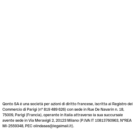
Qonto SA é una società per azioni di diritto francese, iscritta al Registro del
Commercio di Parigi (n° 819 489 626) con sede in Rue De Navarin n. 18,
75009, Parigi (Francia), operante in Italia attraverso la sua succursale
avente sede in Via Meravigli 2, 20123 Milano (P.IVA IT 10813760963, N°REA
MI-2559348, PEC olindasas@legalmail.it).