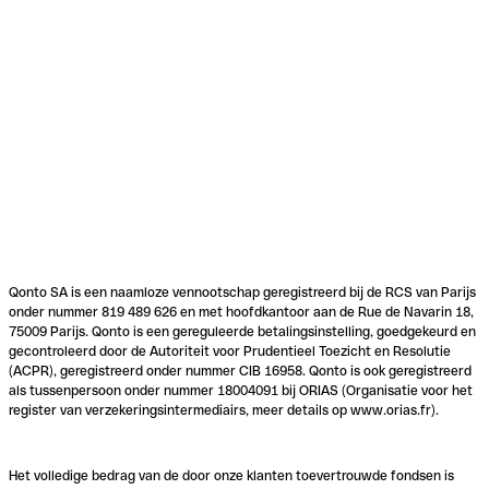
Qonto SA is een naamloze vennootschap geregistreerd bij de RCS van Parijs
onder nummer 819 489 626 en met hoofdkantoor aan de Rue de Navarin 18,
75009 Parijs. Qonto is een gereguleerde betalingsinstelling, goedgekeurd en
gecontroleerd door de Autoriteit voor Prudentieel Toezicht en Resolutie
(ACPR), geregistreerd onder nummer CIB 16958. Qonto is ook geregistreerd
als tussenpersoon onder nummer 18004091 bij ORIAS (Organisatie voor het
register van verzekeringsintermediairs, meer details op www.orias.fr).
Het volledige bedrag van de door onze klanten toevertrouwde fondsen is