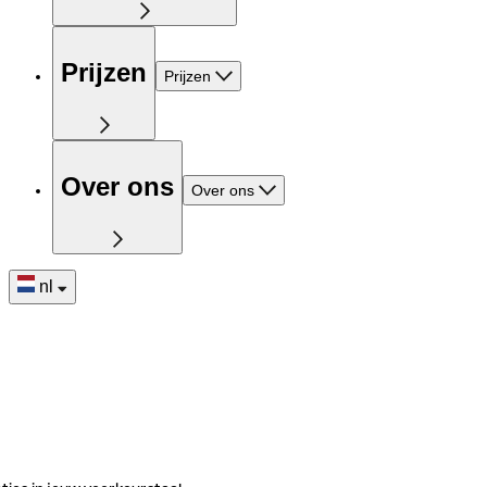
Prijzen
Prijzen
Over ons
Over ons
nl