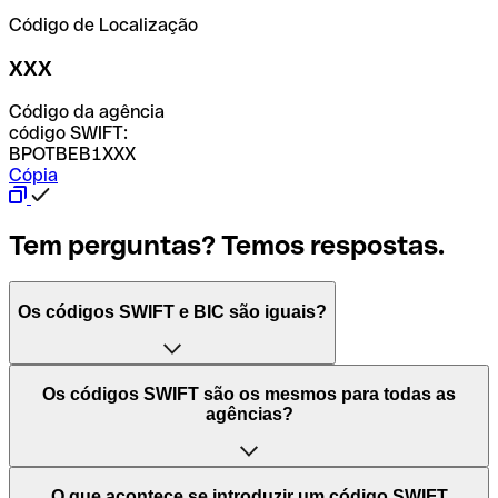
Código de Localização
XXX
Código da agência
código SWIFT:
BPOTBEB1XXX
Cópia
Tem perguntas? Temos respostas.
Os códigos SWIFT e BIC são iguais?
O acrónimo SWIFT significa "Society for Worldwide
Os códigos SWIFT são os mesmos para todas as
Interbank Financial Telecommunication (Sociedade para
agências?
as Telecomunicações Financeiras Interbancárias
Mundiais)". Trata-se de uma rede mundial onde se
processam pagamentos entre países. Por outro lado, BIC
Depende dos bancos. Nalguns casos, alguns usam o
O que acontece se introduzir um código SWIFT