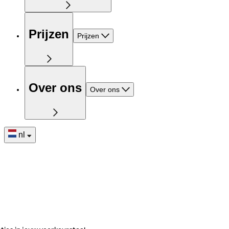
Prijzen
Prijzen
Over ons
Over ons
nl