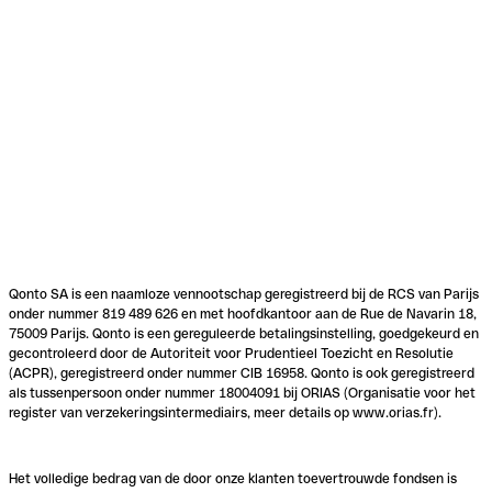
Qonto SA is een naamloze vennootschap geregistreerd bij de RCS van Parijs
onder nummer 819 489 626 en met hoofdkantoor aan de Rue de Navarin 18,
75009 Parijs. Qonto is een gereguleerde betalingsinstelling, goedgekeurd en
gecontroleerd door de Autoriteit voor Prudentieel Toezicht en Resolutie
(ACPR), geregistreerd onder nummer CIB 16958. Qonto is ook geregistreerd
als tussenpersoon onder nummer 18004091 bij ORIAS (Organisatie voor het
register van verzekeringsintermediairs, meer details op www.orias.fr).
Het volledige bedrag van de door onze klanten toevertrouwde fondsen is