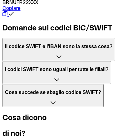
BRNUFR22XXX
Copiare
Domande sui codici BIC/SWIFT
Il codice SWIFT e l’IBAN sono la stessa cosa?
L'acronimo SWIFT sta per “Society for Worldwide Interbank 
I codici SWIFT sono uguali per tutte le filiali?
Il BIC, invece, sta per “Bank Identifier Code” ed è una sequ
Dipende dalle banche. In alcuni casi le banche utilizzano lo
Cosa succede se sbaglio codice SWIFT?
filiale.
Se per caso invii un pagamento a un codice SWIFT esistente
Cosa dicono
Per sapere a quale filiale fa riferimento un codice SWIFT, è 
Altrimenti significa che è il codice di una delle filiali locali.
di noi?
Se ti accorgi di aver usato un codice SWIFT sbagliato, cont