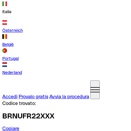
Italia
Österreich
België
Portugal
Nederland
Accedi
Provalo gratis
Avvia la procedura
Codice trovato:
BRNUFR22XXX
Copiare