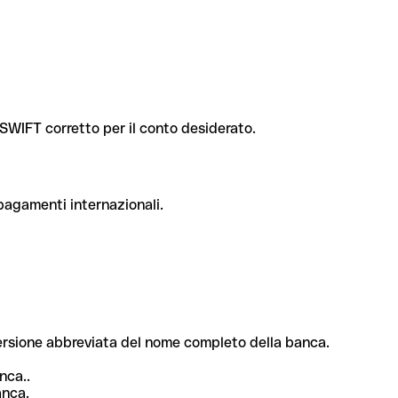
e SWIFT corretto per il conto desiderato.
 pagamenti internazionali.
 versione abbreviata del nome completo della banca.
nca..
anca.