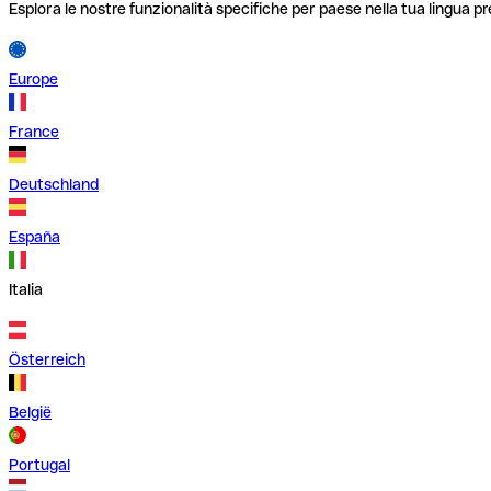
Esplora le nostre funzionalità specifiche per paese nella tua lingua pr
Europe
France
Deutschland
España
Italia
Österreich
België
Portugal