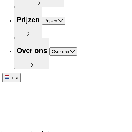
Prijzen
Prijzen
Over ons
Over ons
nl