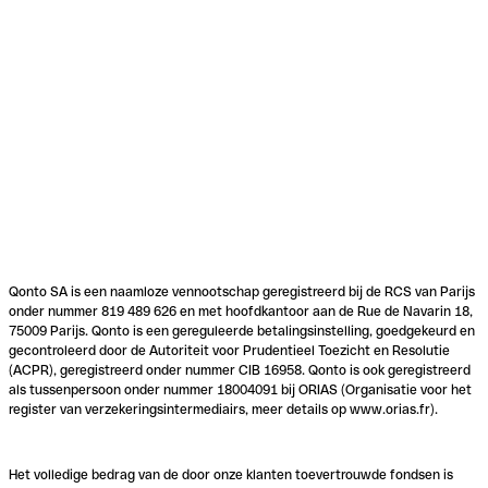
Qonto SA is een naamloze vennootschap geregistreerd bij de RCS van Parijs
onder nummer 819 489 626 en met hoofdkantoor aan de Rue de Navarin 18,
75009 Parijs. Qonto is een gereguleerde betalingsinstelling, goedgekeurd en
gecontroleerd door de Autoriteit voor Prudentieel Toezicht en Resolutie
(ACPR), geregistreerd onder nummer CIB 16958. Qonto is ook geregistreerd
als tussenpersoon onder nummer 18004091 bij ORIAS (Organisatie voor het
register van verzekeringsintermediairs, meer details op www.orias.fr).
Het volledige bedrag van de door onze klanten toevertrouwde fondsen is