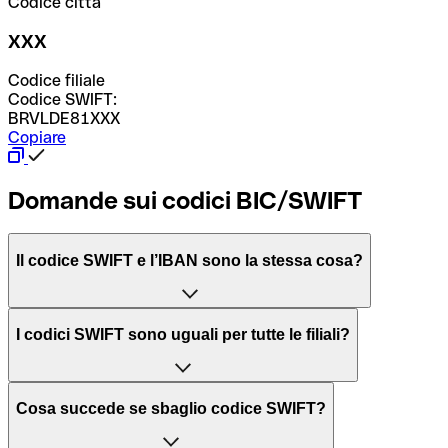
Codice città
XXX
Codice filiale
Codice SWIFT:
BRVLDE81XXX
Copiare
Domande sui codici BIC/SWIFT
Il codice SWIFT e l’IBAN sono la stessa cosa?
L'acronimo SWIFT sta per “Society for Worldwide
I codici SWIFT sono uguali per tutte le filiali?
Interbank Financial Telecommunication”, una rete globale
per l’elaborazione dei pagamenti tra diversi Paesi.
Dipende dalle banche. In alcuni casi le banche utilizzano
Cosa succede se sbaglio codice SWIFT?
lo stesso codice SWIFT per filiali diverse. In altri casi, le
Il BIC, invece, sta per “Bank Identifier Code” ed è una
banche preferiscono avere un codice SWIFT dedicato per