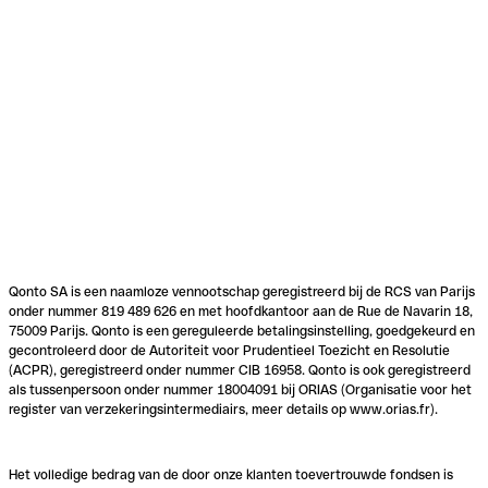
Qonto SA is een naamloze vennootschap geregistreerd bij de RCS van Parijs
onder nummer 819 489 626 en met hoofdkantoor aan de Rue de Navarin 18,
75009 Parijs. Qonto is een gereguleerde betalingsinstelling, goedgekeurd en
gecontroleerd door de Autoriteit voor Prudentieel Toezicht en Resolutie
(ACPR), geregistreerd onder nummer CIB 16958. Qonto is ook geregistreerd
als tussenpersoon onder nummer 18004091 bij ORIAS (Organisatie voor het
register van verzekeringsintermediairs, meer details op www.orias.fr).
Het volledige bedrag van de door onze klanten toevertrouwde fondsen is