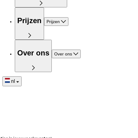
Prijzen
Prijzen
Over ons
Over ons
nl