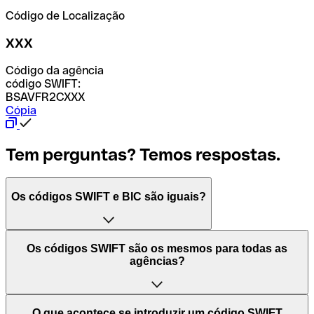
Código de Localização
XXX
Código da agência
código SWIFT:
BSAVFR2CXXX
Cópia
Tem perguntas? Temos respostas.
Os códigos SWIFT e BIC são iguais?
O acrónimo SWIFT significa "Society for Worldwide
Os códigos SWIFT são os mesmos para todas as
Interbank Financial Telecommunication (Sociedade para
agências?
as Telecomunicações Financeiras Interbancárias
Mundiais)". Trata-se de uma rede mundial onde se
processam pagamentos entre países. Por outro lado, BIC
Depende dos bancos. Nalguns casos, alguns usam o
O que acontece se introduzir um código SWIFT