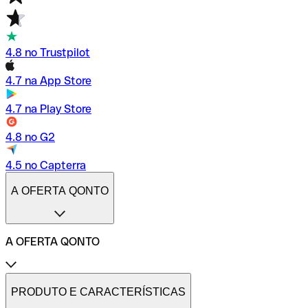
4.8 no Trustpilot
4.7 na App Store
4.7 na Play Store
4.8 no G2
4.5 no Capterra
A OFERTA QONTO
A OFERTA QONTO
Tarifas
Conta profissional online
PRODUTO E CARACTERÍSTICAS
Conta profissional freelance