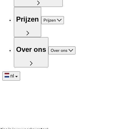
Prijzen
Prijzen
Over ons
Over ons
nl