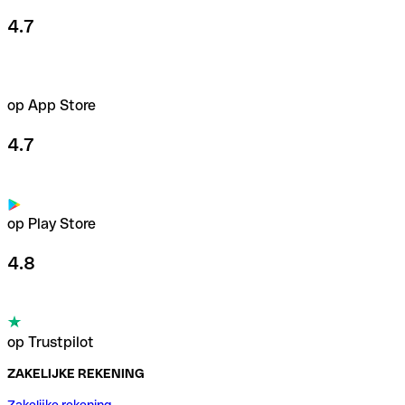
4.7
op App Store
4.7
op Play Store
4.8
op Trustpilot
ZAKELIJKE REKENING
Zakelijke rekening