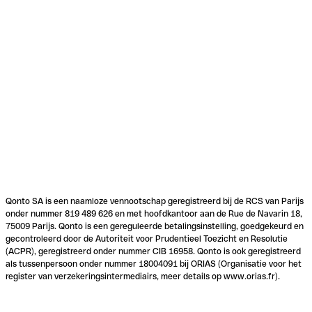
Qonto SA is een naamloze vennootschap geregistreerd bij de RCS van Parijs
onder nummer 819 489 626 en met hoofdkantoor aan de Rue de Navarin 18,
75009 Parijs. Qonto is een gereguleerde betalingsinstelling, goedgekeurd en
gecontroleerd door de Autoriteit voor Prudentieel Toezicht en Resolutie
(ACPR), geregistreerd onder nummer CIB 16958. Qonto is ook geregistreerd
als tussenpersoon onder nummer 18004091 bij ORIAS (Organisatie voor het
register van verzekeringsintermediairs, meer details op www.orias.fr).