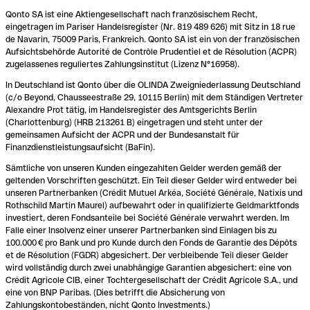
Qonto SA ist eine Aktiengesellschaft nach französischem Recht,
eingetragen im Pariser Handelsregister (Nr. 819 489 626) mit Sitz in 18 rue
de Navarin, 75009 Paris, Frankreich. Qonto SA ist ein von der französischen
Aufsichtsbehörde Autorité de Contrôle Prudentiel et de Résolution (ACPR)
zugelassenes reguliertes Zahlungsinstitut (Lizenz N°16958).
In Deutschland ist Qonto über die OLINDA Zweigniederlassung Deutschland
(c/o Beyond, Chausseestraße 29, 10115 Berlin) mit dem Ständigen Vertreter
Alexandre Prot tätig, im Handelsregister des Amtsgerichts Berlin
(Charlottenburg) (HRB 213261 B) eingetragen und steht unter der
gemeinsamen Aufsicht der ACPR und der Bundesanstalt für
Finanzdienstleistungsaufsicht (BaFin).
Sämtliche von unseren Kunden eingezahlten Gelder werden gemäß der
geltenden Vorschriften geschützt. Ein Teil dieser Gelder wird entweder bei
unseren Partnerbanken (Crédit Mutuel Arkéa, Société Générale, Natixis und
Rothschild Martin Maurel) aufbewahrt oder in qualifizierte Geldmarktfonds
investiert, deren Fondsanteile bei Société Générale verwahrt werden. Im
Falle einer Insolvenz einer unserer Partnerbanken sind Einlagen bis zu
100.000 € pro Bank und pro Kunde durch den Fonds de Garantie des Dépôts
et de Résolution (FGDR) abgesichert. Der verbleibende Teil dieser Gelder
wird vollständig durch zwei unabhängige Garantien abgesichert: eine von
Crédit Agricole CIB, einer Tochtergesellschaft der Crédit Agricole S.A., und
eine von BNP Paribas. (Dies betrifft die Absicherung von
Zahlungskontobeständen, nicht Qonto Investments.)