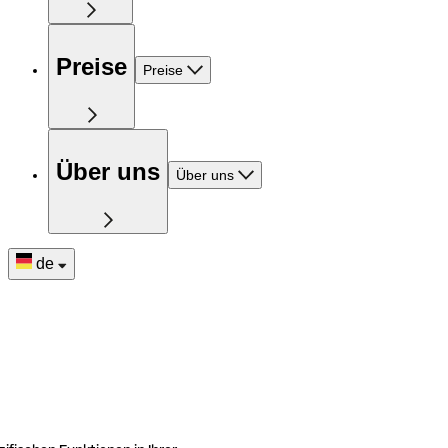
Preise
Preise
Über uns
Über uns
de