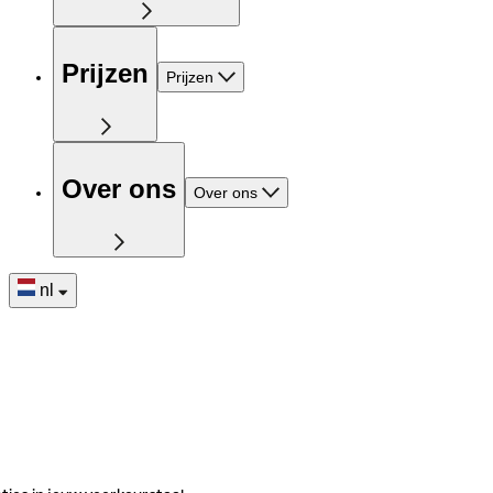
Prijzen
Prijzen
Over ons
Over ons
nl