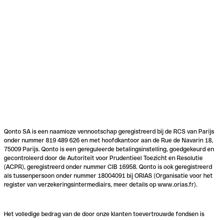
Qonto SA is een naamloze vennootschap geregistreerd bij de RCS van Parijs
onder nummer 819 489 626 en met hoofdkantoor aan de Rue de Navarin 18,
75009 Parijs. Qonto is een gereguleerde betalingsinstelling, goedgekeurd en
gecontroleerd door de Autoriteit voor Prudentieel Toezicht en Resolutie
(ACPR), geregistreerd onder nummer CIB 16958. Qonto is ook geregistreerd
als tussenpersoon onder nummer 18004091 bij ORIAS (Organisatie voor het
register van verzekeringsintermediairs, meer details op www.orias.fr).
Het volledige bedrag van de door onze klanten toevertrouwde fondsen is