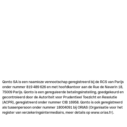
Qonto SA is een naamloze vennootschap geregistreerd bij de RCS van Parijs
onder nummer 819 489 626 en met hoofdkantoor aan de Rue de Navarin 18,
75009 Parijs. Qonto is een gereguleerde betalingsinstelling, goedgekeurd en
gecontroleerd door de Autoriteit voor Prudentieel Toezicht en Resolutie
(ACPR), geregistreerd onder nummer CIB 16958. Qonto is ook geregistreerd
als tussenpersoon onder nummer 18004091 bij ORIAS (Organisatie voor het
register van verzekeringsintermediairs, meer details op www.orias.fr).