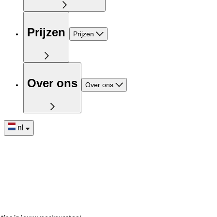
Prijzen
Prijzen
Over ons
Over ons
nl