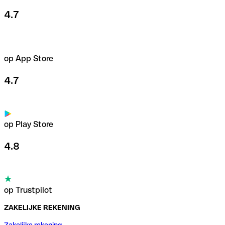
4.7
op App Store
4.7
op Play Store
4.8
op Trustpilot
ZAKELIJKE REKENING
Zakelijke rekening