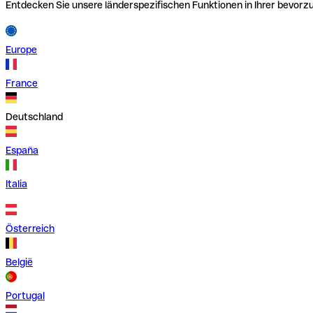
Entdecken Sie unsere länderspezifischen Funktionen in Ihrer bevor
Europe
France
Deutschland
España
Italia
Österreich
België
Portugal