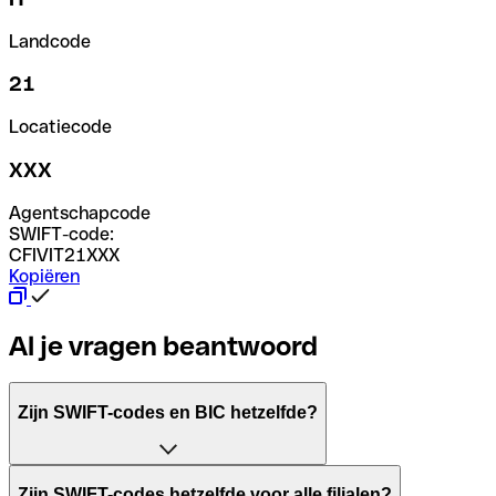
Landcode
21
Locatiecode
XXX
Agentschapcode
SWIFT-code:
CFIVIT21XXX
Kopiëren
Al je vragen beantwoord
Zijn SWIFT-codes en BIC hetzelfde?
Het acroniem SWIFT betekent "Society for Worldwide Inter
Zijn SWIFT-codes hetzelfde voor alle filialen?