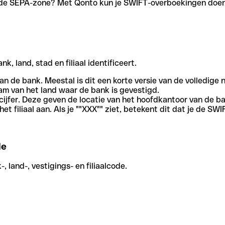
en de SEPA-zone? Met Qonto kun je SWIFT-overboekingen doen 
, land, stad en filiaal identificeert.
an de bank. Meestal is dit een korte versie van de volledige 
am van het land waar de bank is gevestigd.
cijfer. Deze geven de locatie van het hoofdkantoor van de b
et filiaal aan. Als je ""XXX"" ziet, betekent dit dat je de 
de
 land-, vestigings- en filiaalcode.